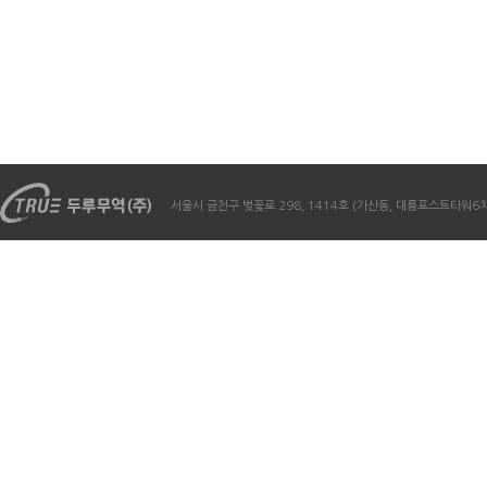
서울시 금천구 벚꽃로 298, 1414호 (가산동, 대륭포스트타워6차) / Te