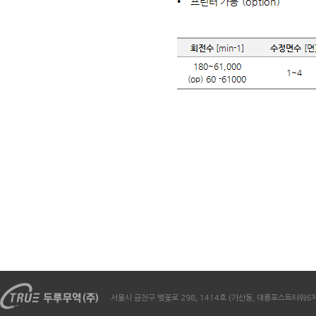
서울시 금천구 벚꽃로 298, 1414호 (가산동, 대륭포스트타워6차) / Te