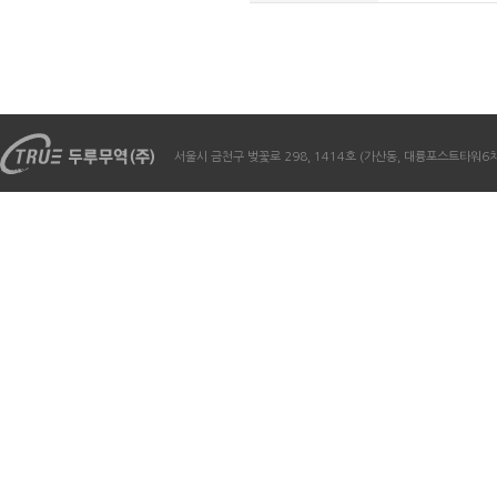
서울시 금천구 벚꽃로 298, 1414호 (가산동, 대륭포스트타워6차) / Te