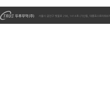
서울시 금천구 벚꽃로 298, 1414호 (가산동, 대륭포스트타워6차) / Te